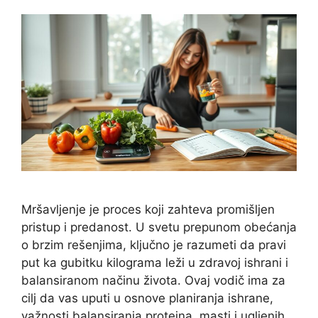
Mršavljenje je proces koji zahteva promišljen
pristup i predanost. U svetu prepunom obećanja
o brzim rešenjima, ključno je razumeti da pravi
put ka gubitku kilograma leži u zdravoj ishrani i
balansiranom načinu života. Ovaj vodič ima za
cilj da vas uputi u osnove planiranja ishrane,
važnosti balansiranja proteina, masti i ugljenih