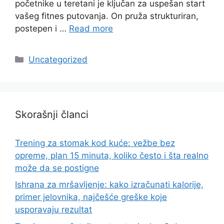
početnike u teretani je ključan za uspešan start
vašeg fitnes putovanja. On pruža strukturiran,
postepen i …
Read more
Categories
Uncategorized
Skorašnji članci
Trening za stomak kod kuće: vežbe bez
opreme, plan 15 minuta, koliko često i šta realno
može da se postigne
Ishrana za mršavljenje: kako izračunati kalorije,
primer jelovnika, najčešće greške koje
usporavaju rezultat