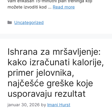
vam efikasan 15-minutni plan treninga koji
možete izvoditi kod …
Read more
Categories
Uncategorized
Ishrana za mršavljenje:
kako izračunati kalorije,
primer jelovnika,
najčešće greške koje
usporavaju rezultat
januar 30, 2026
by
Imani Hurst