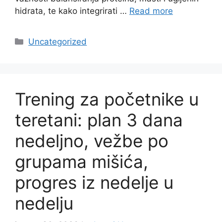
hidrata, te kako integrirati …
Read more
Categories
Uncategorized
Trening za početnike u
teretani: plan 3 dana
nedeljno, vežbe po
grupama mišića,
progres iz nedelje u
nedelju