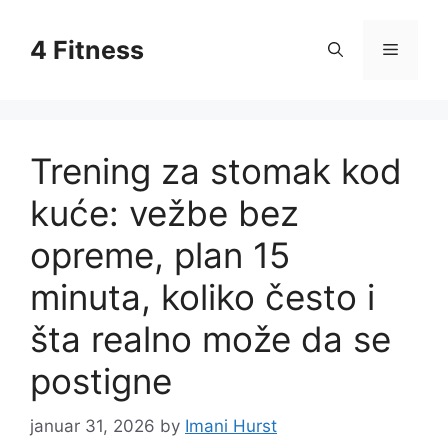
Skip
to
4 Fitness
Menu
content
Trening za stomak kod
kuće: vežbe bez
opreme, plan 15
minuta, koliko često i
šta realno može da se
postigne
januar 31, 2026
by
Imani Hurst